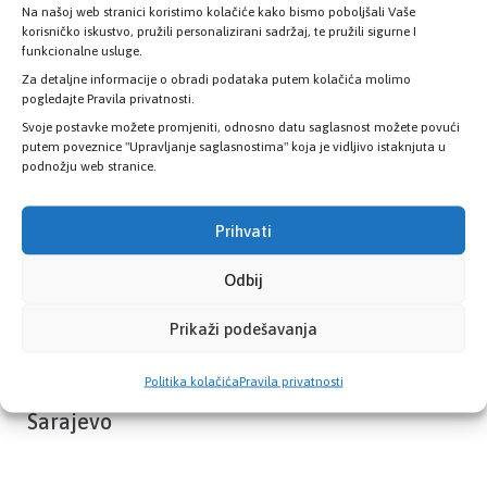
Na našoj web stranici koristimo kolačiće kako bismo poboljšali Vaše
Provjerite status vaše elektronske
korisničko iskustvo, pružili personalizirani sadržaj, te pružili sigurne I
zdravstvene kartice
funkcionalne usluge.
Za detaljne informacije o obradi podataka putem kolačića molimo
pogledajte Pravila privatnosti.
PROVJERITE STATUS
Svoje postavke možete promjeniti, odnosno datu saglasnost možete povući
putem poveznice "Upravljanje saglasnostima" koja je vidljivo istaknjuta u
podnožju web stranice.
Prihvati
Odbij
Prikaži podešavanja
Politika kolačića
Pravila privatnosti
Zavod zdravstvenog osiguranja Kantona
Sarajevo