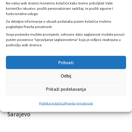
Na našoj web stranici koristimo kolačiće kako bismo poboljšali Vaše
Provjerite status vaše elektronske
korisničko iskustvo, pružili personalizirani sadržaj, te pružili sigurne I
zdravstvene kartice
funkcionalne usluge.
Za detaljne informacije o obradi podataka putem kolačića molimo
pogledajte Pravila privatnosti.
PROVJERITE STATUS
Svoje postavke možete promjeniti, odnosno datu saglasnost možete povući
putem poveznice "Upravljanje saglasnostima" koja je vidljivo istaknjuta u
podnožju web stranice.
Prihvati
Odbij
Prikaži podešavanja
Politika kolačića
Pravila privatnosti
Zavod zdravstvenog osiguranja Kantona
Sarajevo