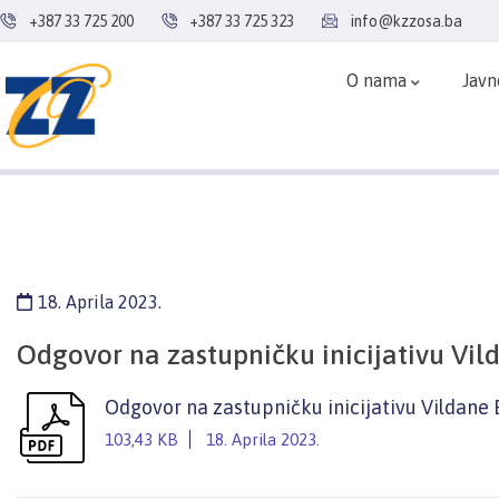
+387 33 725 200
+387 33 725 323
info@kzzosa.ba
O nama
Javn
18. Aprila 2023.
Odgovor na zastupničku inicijativu Vild
Odgovor na zastupničku inicijativu Vildane B
103,43 KB
18. Aprila 2023.