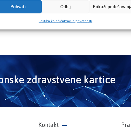
Prihvati
Odbij
Prikaži podešavanj
Politika kolačića
Pravila privatnosti
ronske zdravstvene kartice
Kontakt
Pra