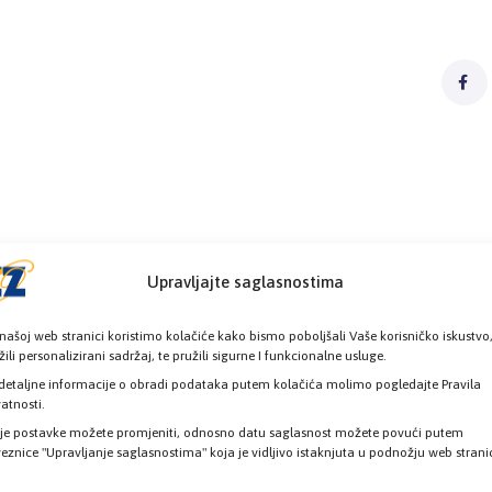
Upravljajte saglasnostima
našoj web stranici koristimo kolačiće kako bismo poboljšali Vaše korisničko iskustvo
žili personalizirani sadržaj, te pružili sigurne I funkcionalne usluge.
detaljne informacije o obradi podataka putem kolačića molimo pogledajte Pravila
vatnosti.
je postavke možete promjeniti, odnosno datu saglasnost možete povući putem
eznice "Upravljanje saglasnostima" koja je vidljivo istaknjuta u podnožju web strani