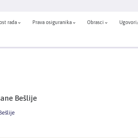
ost rada
Prava osiguranika
Obrasci
Ugovori
ane Bešlije
ešlije