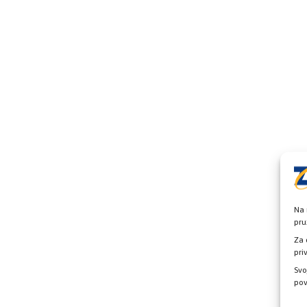
Na 
pru
Za 
pri
Svo
pov