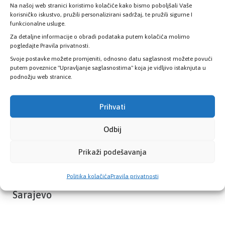
Na našoj web stranici koristimo kolačiće kako bismo poboljšali Vaše
Provjerite status vaše elektronske
korisničko iskustvo, pružili personalizirani sadržaj, te pružili sigurne I
zdravstvene kartice
funkcionalne usluge.
Za detaljne informacije o obradi podataka putem kolačića molimo
pogledajte Pravila privatnosti.
PROVJERITE STATUS
Svoje postavke možete promjeniti, odnosno datu saglasnost možete povući
putem poveznice "Upravljanje saglasnostima" koja je vidljivo istaknjuta u
podnožju web stranice.
Prihvati
Odbij
Prikaži podešavanja
Politika kolačića
Pravila privatnosti
Zavod zdravstvenog osiguranja Kantona
Sarajevo