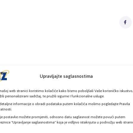
Upravljajte saglasnostima
našoj web stranici koristimo kolačiće kako bismo poboljšali Vaše korisničko iskustvo
žili personalizirani sadržaj, te pružili sigurne I funkcionalne usluge.
detaljne informacije o obradi podataka putem kolačića molimo pogledajte Pravila
vatnosti.
je postavke možete promjeniti, odnosno datu saglasnost možete povući putem
eznice "Upravljanje saglasnostima" koja je vidljivo istaknjuta u podnožju web strani