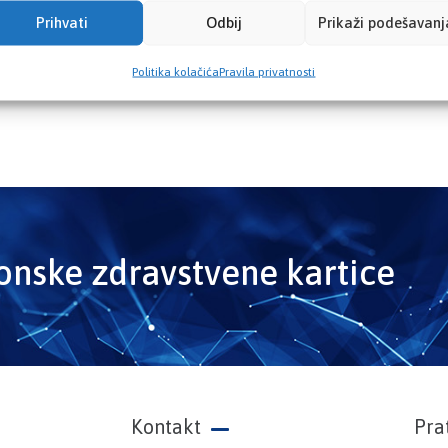
Prihvati
Odbij
Prikaži podešavanj
Politika kolačića
Pravila privatnosti
ronske zdravstvene kartice
Kontakt
Pra