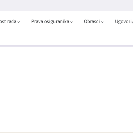
ost rada
Prava osiguranika
Obrasci
Ugovori