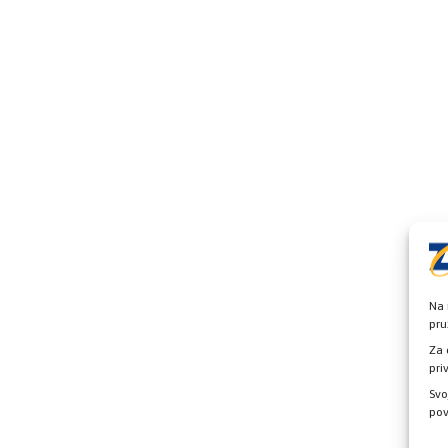
Na 
pru
Za 
pri
Svo
pov