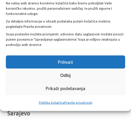
Na našoj web stranici koristimo kolačiće kako bismo poboljšali Vaše
Provjerite status vaše elektronske
korisničko iskustvo, pružili personalizirani sadržaj, te pružili sigurne I
zdravstvene kartice
funkcionalne usluge.
Za detaljne informacije o obradi podataka putem kolačića molimo
pogledajte Pravila privatnosti.
PROVJERITE STATUS
Svoje postavke možete promjeniti, odnosno datu saglasnost možete povući
putem poveznice "Upravljanje saglasnostima" koja je vidljivo istaknjuta u
podnožju web stranice.
Prihvati
Odbij
Prikaži podešavanja
Politika kolačića
Pravila privatnosti
Zavod zdravstvenog osiguranja Kantona
Sarajevo