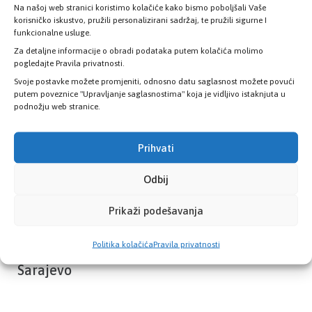
Na našoj web stranici koristimo kolačiće kako bismo poboljšali Vaše
Provjerite status vaše elektronske
korisničko iskustvo, pružili personalizirani sadržaj, te pružili sigurne I
zdravstvene kartice
funkcionalne usluge.
Za detaljne informacije o obradi podataka putem kolačića molimo
pogledajte Pravila privatnosti.
PROVJERITE STATUS
Svoje postavke možete promjeniti, odnosno datu saglasnost možete povući
putem poveznice "Upravljanje saglasnostima" koja je vidljivo istaknjuta u
podnožju web stranice.
Prihvati
Odbij
Prikaži podešavanja
Politika kolačića
Pravila privatnosti
Zavod zdravstvenog osiguranja Kantona
Sarajevo