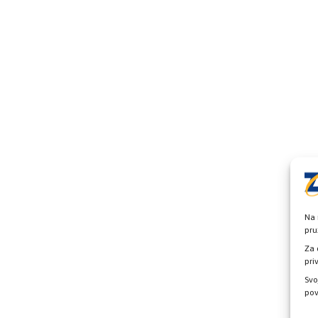
Na 
pru
Za 
pri
Svo
pov