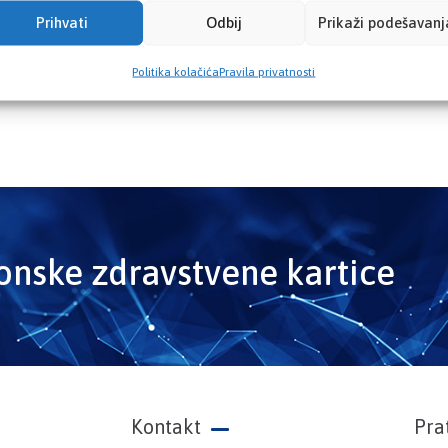
Prihvati
Odbij
Prikaži podešavanj
Politika kolačića
Pravila privatnosti
ronske zdravstvene kartice
Kontakt
Pra