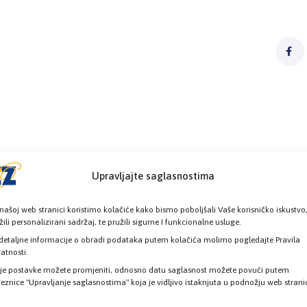
Upravljajte saglasnostima
našoj web stranici koristimo kolačiće kako bismo poboljšali Vaše korisničko iskustvo
žili personalizirani sadržaj, te pružili sigurne I funkcionalne usluge.
detaljne informacije o obradi podataka putem kolačića molimo pogledajte Pravila
vatnosti.
je postavke možete promjeniti, odnosno datu saglasnost možete povući putem
eznice "Upravljanje saglasnostima" koja je vidljivo istaknjuta u podnožju web strani