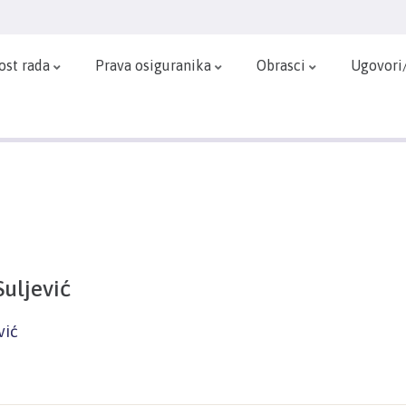
ost rada
Prava osiguranika
Obrasci
Ugovori
uljević
vić