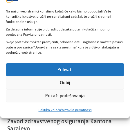
Na našoj web stranici koristimo kolačiće kako bismo poboljšali Vaše
korisničko iskustvo, pružili personalizirani sadržaj, te pružili sigurne I
funkcionalne usluge.
Provjerite status vaše elektronske
zdravstvene kartice
Za detaljne informacije o obradi podataka putem kolačića molimo
pogledajte Pravila privatnosti.
Svoje postavke možete promjeniti, odnosno datu saglasnost možete povući
putem poveznice "Upravljanje saglasnostima" koja je vidljivo istaknjuta u
PROVJERITE STATUS
podnožju web stranice.
Prihvati
Odbij
Prikaži podešavanja
Politika kolačića
Pravila privatnosti
Zavod zdravstvenog osiguranja Kantona
Sarajevo