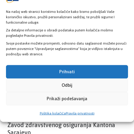
Na našoj web stranici koristimo kolačiće kako bismo poboljšali Vaše
korisničko iskustvo, pružili personalizirani sadržaj, te pružili sigurne I
funkcionalne usluge.
Provjerite status vaše elektronske
zdravstvene kartice
Za detaljne informacije o obradi podataka putem kolačića molimo
pogledajte Pravila privatnosti.
Svoje postavke možete promjeniti, odnosno datu saglasnost možete povući
putem poveznice "Upravljanje saglasnostima" koja je vidljivo istaknjuta u
PROVJERITE STATUS
podnožju web stranice.
Prihvati
Odbij
Prikaži podešavanja
Politika kolačića
Pravila privatnosti
Zavod zdravstvenog osiguranja Kantona
Sarajevo