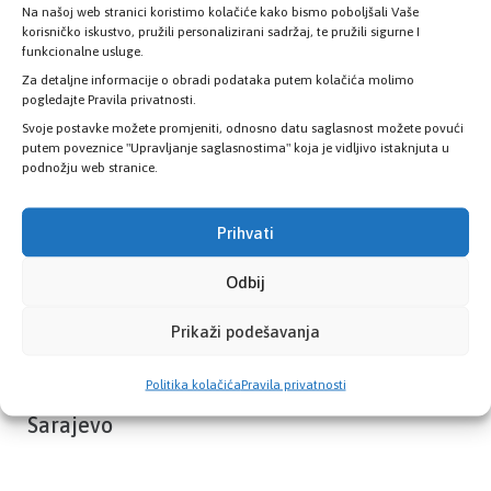
Na našoj web stranici koristimo kolačiće kako bismo poboljšali Vaše
Provjerite status vaše elektronske
korisničko iskustvo, pružili personalizirani sadržaj, te pružili sigurne I
zdravstvene kartice
funkcionalne usluge.
Za detaljne informacije o obradi podataka putem kolačića molimo
pogledajte Pravila privatnosti.
PROVJERITE STATUS
Svoje postavke možete promjeniti, odnosno datu saglasnost možete povući
putem poveznice "Upravljanje saglasnostima" koja je vidljivo istaknjuta u
podnožju web stranice.
Prihvati
Odbij
Prikaži podešavanja
Politika kolačića
Pravila privatnosti
Zavod zdravstvenog osiguranja Kantona
Sarajevo