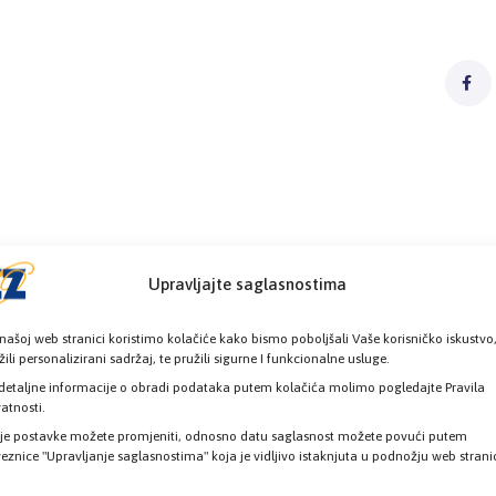
Upravljajte saglasnostima
našoj web stranici koristimo kolačiće kako bismo poboljšali Vaše korisničko iskustvo
žili personalizirani sadržaj, te pružili sigurne I funkcionalne usluge.
detaljne informacije o obradi podataka putem kolačića molimo pogledajte Pravila
vatnosti.
je postavke možete promjeniti, odnosno datu saglasnost možete povući putem
eznice "Upravljanje saglasnostima" koja je vidljivo istaknjuta u podnožju web strani