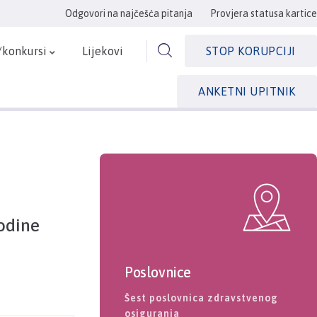
Odgovori na najčešća pitanja
Provjera statusa kartice
/konkursi
Lijekovi
STOP KORUPCIJI
ANKETNI UPITNIK
odine
Poslovnice
Šest poslovnica zdravstvenog
osiguranja