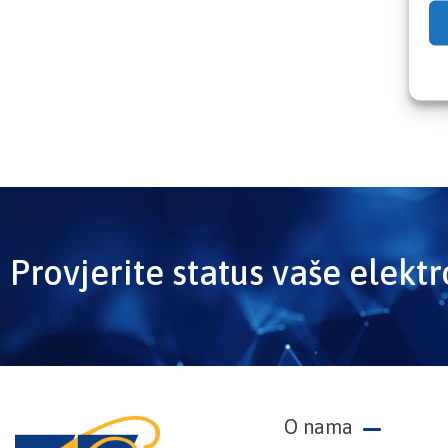
Provjerite status vaše elekt
O nama