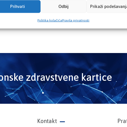
Prihvati
Odbij
Prikaži podešavanj
Politika kolačića
Pravila privatnosti
ronske zdravstvene kartice
Kontakt
Pra