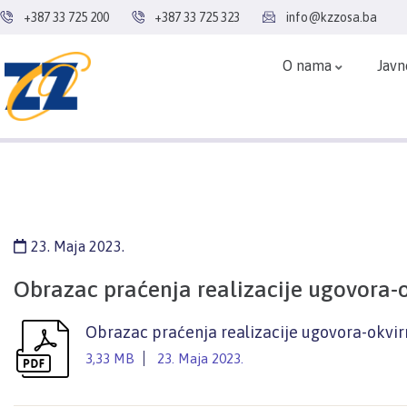
+387 33 725 200
+387 33 725 323
info@kzzosa.ba
O nama
Javn
23. Maja 2023.
Obrazac praćenja realizacije ugovora-
Obrazac praćenja realizacije ugovora-okvi
3,33 MB
23. Maja 2023.