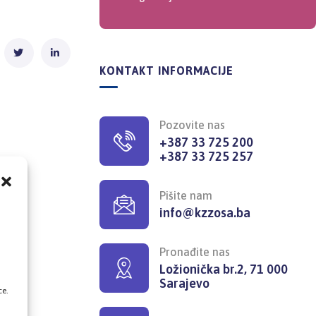
KONTAKT INFORMACIJE
Pozovite nas
+387 33 725 200
+387 33 725 257
Pišite nam
info@kzzosa.ba
,
Pronađite nas
Ložionička br.2, 71 000
Sarajevo
ce.