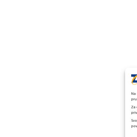
Na 
pru
Za 
pri
Svo
pov