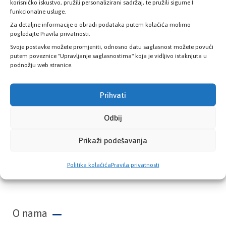
zdravstvene kartice
korisničko iskustvo, pružili personalizirani sadržaj, te pružili sigurne I
funkcionalne usluge.
Za detaljne informacije o obradi podataka putem kolačića molimo
PROVJERITE STATUS
pogledajte Pravila privatnosti.
Svoje postavke možete promjeniti, odnosno datu saglasnost možete povući
putem poveznice "Upravljanje saglasnostima" koja je vidljivo istaknjuta u
podnožju web stranice.
Prihvati
Odbij
Prikaži podešavanja
Zavod zdravstvenog osiguranja Kantona
Politika kolačića
Pravila privatnosti
Sarajevo
O nama