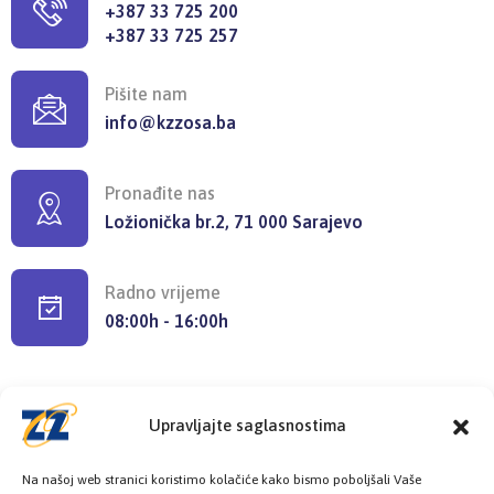
+387 33 725 200
+387 33 725 257
Pišite nam
info@kzzosa.ba
Pronađite nas
Ložionička br.2, 71 000 Sarajevo
Radno vrijeme
08:00h - 16:00h
Upravljajte saglasnostima
Provjerite status vaše elektronske
Na našoj web stranici koristimo kolačiće kako bismo poboljšali Vaše