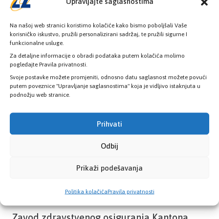
Upravljajte saglasnostima
Na našoj web stranici koristimo kolačiće kako bismo poboljšali Vaše
korisničko iskustvo, pružili personalizirani sadržaj, te pružili sigurne I
funkcionalne usluge.
Provjerite status vaše elektronske
Za detaljne informacije o obradi podataka putem kolačića molimo
zdravstvene kartice
pogledajte Pravila privatnosti.
Svoje postavke možete promjeniti, odnosno datu saglasnost možete povući
putem poveznice "Upravljanje saglasnostima" koja je vidljivo istaknjuta u
PROVJERITE STATUS
podnožju web stranice.
Prihvati
Odbij
Prikaži podešavanja
Politika kolačića
Pravila privatnosti
Zavod zdravstvenog osiguranja Kantona