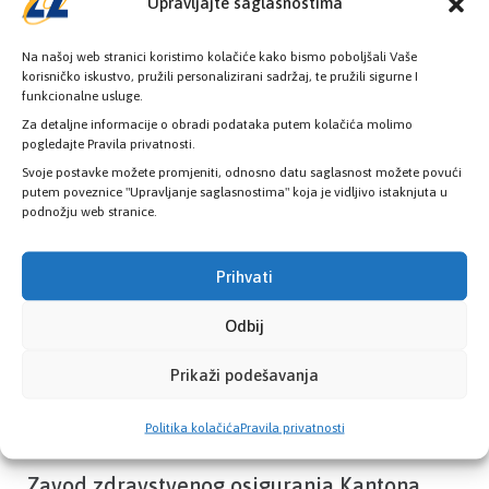
Upravljajte saglasnostima
Na našoj web stranici koristimo kolačiće kako bismo poboljšali Vaše
korisničko iskustvo, pružili personalizirani sadržaj, te pružili sigurne I
funkcionalne usluge.
Provjerite status vaše elektronske
Za detaljne informacije o obradi podataka putem kolačića molimo
zdravstvene kartice
pogledajte Pravila privatnosti.
Svoje postavke možete promjeniti, odnosno datu saglasnost možete povući
putem poveznice "Upravljanje saglasnostima" koja je vidljivo istaknjuta u
PROVJERITE STATUS
podnožju web stranice.
Prihvati
Odbij
Prikaži podešavanja
Politika kolačića
Pravila privatnosti
Zavod zdravstvenog osiguranja Kantona