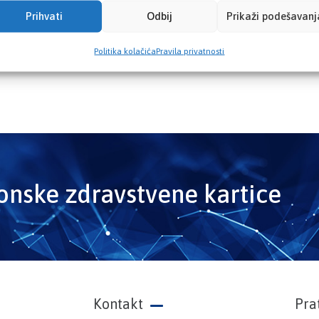
Prihvati
Odbij
Prikaži podešavanj
Politika kolačića
Pravila privatnosti
ronske zdravstvene kartice
Kontakt
Pra