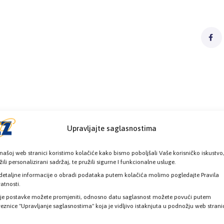
Upravljajte saglasnostima
našoj web stranici koristimo kolačiće kako bismo poboljšali Vaše korisničko iskustvo
žili personalizirani sadržaj, te pružili sigurne I funkcionalne usluge.
detaljne informacije o obradi podataka putem kolačića molimo pogledajte Pravila
vatnosti.
je postavke možete promjeniti, odnosno datu saglasnost možete povući putem
eznice "Upravljanje saglasnostima" koja je vidljivo istaknjuta u podnožju web strani