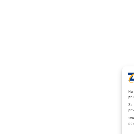
Na 
pru
Za 
pri
Svo
pov