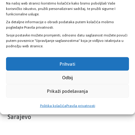
Na našoj web stranici koristimo kolačiće kako bismo poboljšali Vaše
Provjerite status vaše elektronske
korisničko iskustvo, pružili personalizirani sadržaj, te pružili sigurne I
zdravstvene kartice
funkcionalne usluge.
Za detaljne informacije o obradi podataka putem kolačića molimo
pogledajte Pravila privatnosti.
PROVJERITE STATUS
Svoje postavke možete promjeniti, odnosno datu saglasnost možete povući
putem poveznice "Upravljanje saglasnostima" koja je vidljivo istaknjuta u
podnožju web stranice.
Prihvati
Odbij
Prikaži podešavanja
Politika kolačića
Pravila privatnosti
Zavod zdravstvenog osiguranja Kantona
Sarajevo