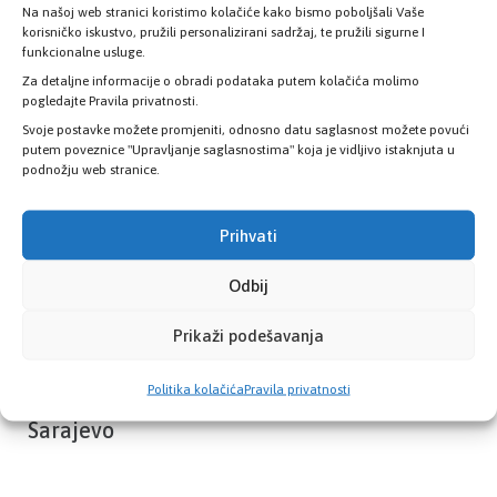
Na našoj web stranici koristimo kolačiće kako bismo poboljšali Vaše
Provjerite status vaše elektronske
korisničko iskustvo, pružili personalizirani sadržaj, te pružili sigurne I
zdravstvene kartice
funkcionalne usluge.
Za detaljne informacije o obradi podataka putem kolačića molimo
pogledajte Pravila privatnosti.
PROVJERITE STATUS
Svoje postavke možete promjeniti, odnosno datu saglasnost možete povući
putem poveznice "Upravljanje saglasnostima" koja je vidljivo istaknjuta u
podnožju web stranice.
Prihvati
Odbij
Prikaži podešavanja
Politika kolačića
Pravila privatnosti
Zavod zdravstvenog osiguranja Kantona
Sarajevo