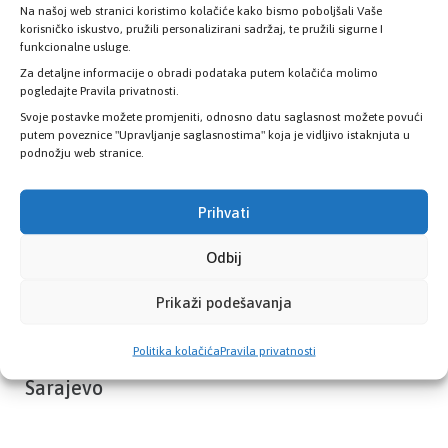
Na našoj web stranici koristimo kolačiće kako bismo poboljšali Vaše
Provjerite status vaše elektronske
korisničko iskustvo, pružili personalizirani sadržaj, te pružili sigurne I
zdravstvene kartice
funkcionalne usluge.
Za detaljne informacije o obradi podataka putem kolačića molimo
pogledajte Pravila privatnosti.
PROVJERITE STATUS
Svoje postavke možete promjeniti, odnosno datu saglasnost možete povući
putem poveznice "Upravljanje saglasnostima" koja je vidljivo istaknjuta u
podnožju web stranice.
Prihvati
Odbij
Prikaži podešavanja
Politika kolačića
Pravila privatnosti
Zavod zdravstvenog osiguranja Kantona
Sarajevo