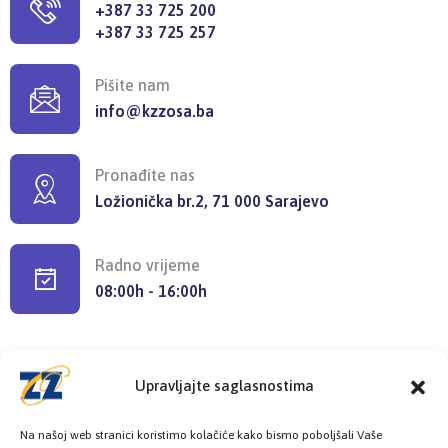
+387 33 725 200
+387 33 725 257
Pišite nam
info@kzzosa.ba
Pronađite nas
Ložionička br.2, 71 000 Sarajevo
Radno vrijeme
08:00h - 16:00h
Upravljajte saglasnostima
Provjerite status vaše elektronske
Na našoj web stranici koristimo kolačiće kako bismo poboljšali Vaše