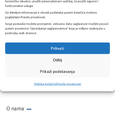
zdravstvene kartice
korisničko iskustvo, pružili personalizirani sadržaj, te pružili sigurne I
funkcionalne usluge.
Za detaljne informacije o obradi podataka putem kolačića molimo
PROVJERITE STATUS
pogledajte Pravila privatnosti.
Svoje postavke možete promjeniti, odnosno datu saglasnost možete povući
putem poveznice "Upravljanje saglasnostima" koja je vidljivo istaknjuta u
podnožju web stranice.
Prihvati
Odbij
Prikaži podešavanja
Zavod zdravstvenog osiguranja Kantona
Politika kolačića
Pravila privatnosti
Sarajevo
O nama