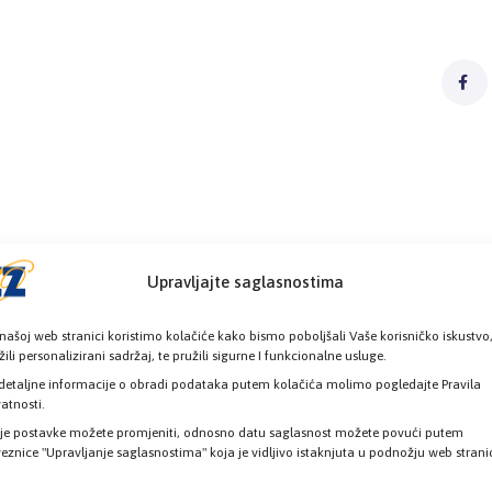
Upravljajte saglasnostima
našoj web stranici koristimo kolačiće kako bismo poboljšali Vaše korisničko iskustvo
žili personalizirani sadržaj, te pružili sigurne I funkcionalne usluge.
detaljne informacije o obradi podataka putem kolačića molimo pogledajte Pravila
vatnosti.
je postavke možete promjeniti, odnosno datu saglasnost možete povući putem
eznice "Upravljanje saglasnostima" koja je vidljivo istaknjuta u podnožju web strani