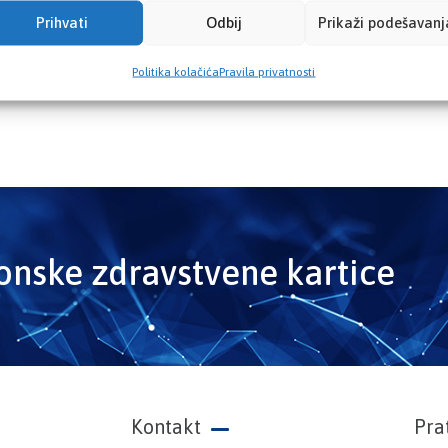
Prihvati
Odbij
Prikaži podešavanj
Politika kolačića
Pravila privatnosti
ronske zdravstvene kartice
Kontakt
Pra