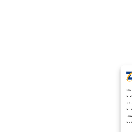
Na 
pru
Za 
pri
Svo
pov