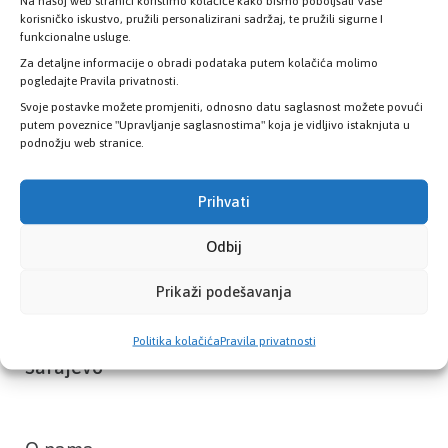
Provjerite status vaše elektronske
Na našoj web stranici koristimo kolačiće kako bismo poboljšali Vaše
korisničko iskustvo, pružili personalizirani sadržaj, te pružili sigurne I
zdravstvene kartice
funkcionalne usluge.
Za detaljne informacije o obradi podataka putem kolačića molimo
pogledajte Pravila privatnosti.
PROVJERITE STATUS
Svoje postavke možete promjeniti, odnosno datu saglasnost možete povući
putem poveznice "Upravljanje saglasnostima" koja je vidljivo istaknjuta u
podnožju web stranice.
Prihvati
Odbij
Prikaži podešavanja
Zavod zdravstvenog osiguranja Kantona
Politika kolačića
Pravila privatnosti
Sarajevo