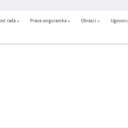
ost rada
Prava osiguranika
Obrasci
Ugovori