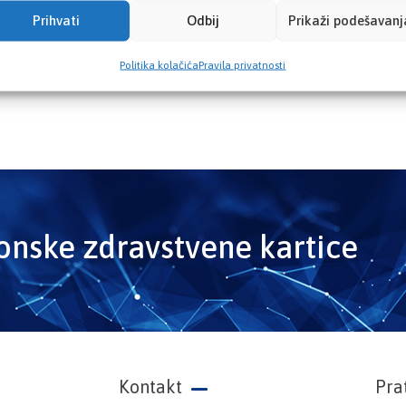
Prihvati
Odbij
Prikaži podešavanj
Politika kolačića
Pravila privatnosti
ronske zdravstvene kartice
Kontakt
Pra