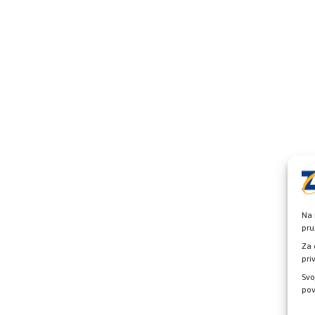
Na 
pru
Za 
pri
Svo
pov