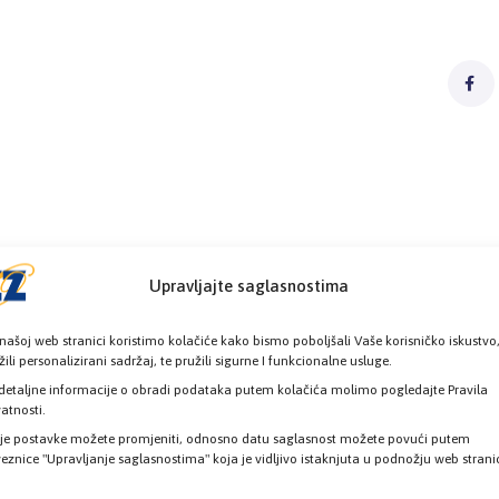
Upravljajte saglasnostima
našoj web stranici koristimo kolačiće kako bismo poboljšali Vaše korisničko iskustvo
žili personalizirani sadržaj, te pružili sigurne I funkcionalne usluge.
detaljne informacije o obradi podataka putem kolačića molimo pogledajte Pravila
vatnosti.
je postavke možete promjeniti, odnosno datu saglasnost možete povući putem
eznice "Upravljanje saglasnostima" koja je vidljivo istaknjuta u podnožju web strani