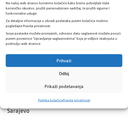
Na našoj web stranici koristimo kolačiće kako bismo poboljšali Vaše
Provjerite status vaše elektronske
korisničko iskustvo, pružili personalizirani sadržaj, te pružili sigurne I
zdravstvene kartice
funkcionalne usluge.
Za detaljne informacije o obradi podataka putem kolačića molimo
pogledajte Pravila privatnosti.
PROVJERITE STATUS
Svoje postavke možete promjeniti, odnosno datu saglasnost možete povući
putem poveznice "Upravljanje saglasnostima" koja je vidljivo istaknjuta u
podnožju web stranice.
Prihvati
Odbij
Prikaži podešavanja
Politika kolačića
Pravila privatnosti
Zavod zdravstvenog osiguranja Kantona
Sarajevo