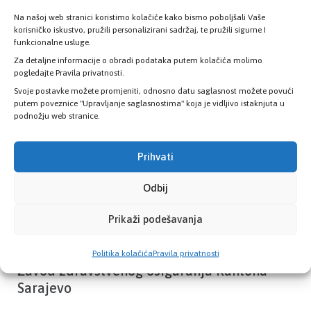
Na našoj web stranici koristimo kolačiće kako bismo poboljšali Vaše
korisničko iskustvo, pružili personalizirani sadržaj, te pružili sigurne I
Provjerite status vaše elektronske
funkcionalne usluge.
zdravstvene kartice
Za detaljne informacije o obradi podataka putem kolačića molimo
pogledajte Pravila privatnosti.
Svoje postavke možete promjeniti, odnosno datu saglasnost možete povući
PROVJERITE STATUS
putem poveznice "Upravljanje saglasnostima" koja je vidljivo istaknjuta u
podnožju web stranice.
Prihvati
Odbij
Prikaži podešavanja
Politika kolačića
Pravila privatnosti
Zavod zdravstvenog osiguranja Kantona
Sarajevo