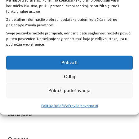
Provjerite status vaše elektronske
Na našoj web stranici koristimo kolačiće kako bismo poboljšali Vaše
korisničko iskustvo, pružili personalizirani sadržaj, te pružili sigurne I
zdravstvene kartice
funkcionalne usluge.
Za detaljne informacije o obradi podataka putem kolačića molimo
pogledajte Pravila privatnosti.
PROVJERITE STATUS
Svoje postavke možete promjeniti, odnosno datu saglasnost možete povući
putem poveznice "Upravljanje saglasnostima" koja je vidljivo istaknjuta u
podnožju web stranice.
Prihvati
Odbij
Prikaži podešavanja
Zavod zdravstvenog osiguranja Kantona
Politika kolačića
Pravila privatnosti
Sarajevo