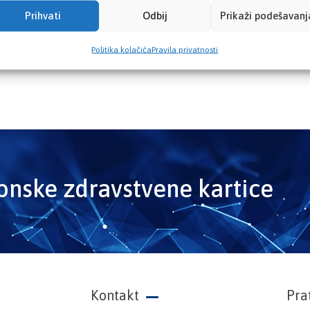
Prihvati
Odbij
Prikaži podešavanj
Politika kolačića
Pravila privatnosti
ronske zdravstvene kartice
Kontakt
Pra