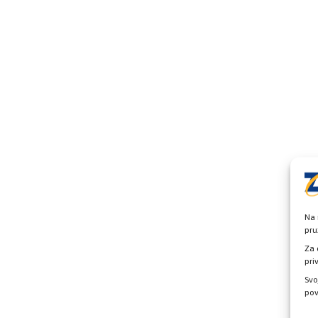
Na 
pru
Za 
pri
Svo
pov