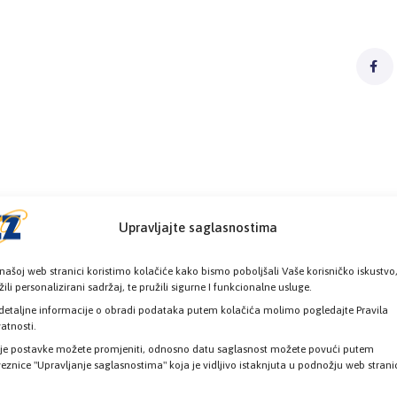
Upravljajte saglasnostima
našoj web stranici koristimo kolačiće kako bismo poboljšali Vaše korisničko iskustvo
žili personalizirani sadržaj, te pružili sigurne I funkcionalne usluge.
detaljne informacije o obradi podataka putem kolačića molimo pogledajte Pravila
vatnosti.
je postavke možete promjeniti, odnosno datu saglasnost možete povući putem
eznice "Upravljanje saglasnostima" koja je vidljivo istaknjuta u podnožju web strani