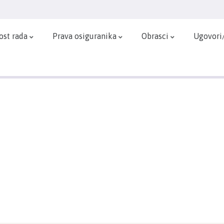
ost rada
Prava osiguranika
Obrasci
Ugovori