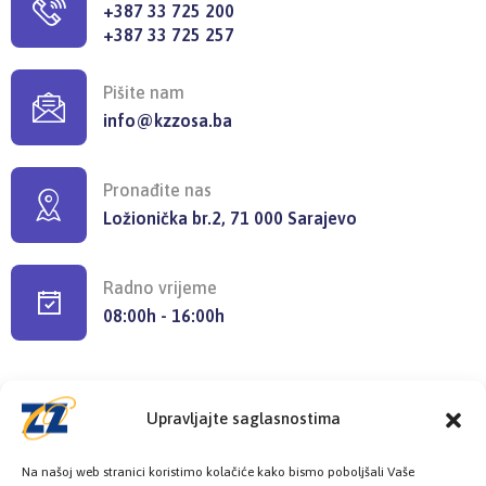
+387 33 725 200
+387 33 725 257
Pišite nam
info@kzzosa.ba
Pronađite nas
Ložionička br.2, 71 000 Sarajevo
Radno vrijeme
08:00h - 16:00h
Upravljajte saglasnostima
Provjerite status vaše elektronske
Na našoj web stranici koristimo kolačiće kako bismo poboljšali Vaše