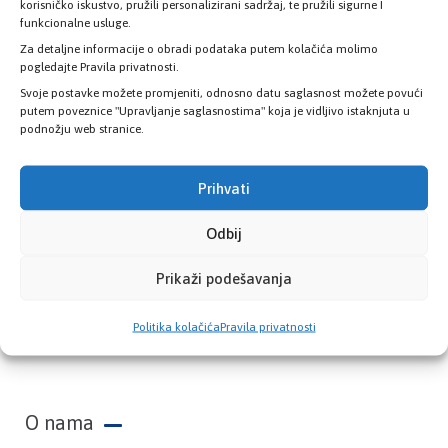
zdravstvene kartice
korisničko iskustvo, pružili personalizirani sadržaj, te pružili sigurne I
funkcionalne usluge.
Za detaljne informacije o obradi podataka putem kolačića molimo
PROVJERITE STATUS
pogledajte Pravila privatnosti.
Svoje postavke možete promjeniti, odnosno datu saglasnost možete povući
putem poveznice "Upravljanje saglasnostima" koja je vidljivo istaknjuta u
podnožju web stranice.
Prihvati
Odbij
Prikaži podešavanja
Zavod zdravstvenog osiguranja Kantona
Politika kolačića
Pravila privatnosti
Sarajevo
O nama