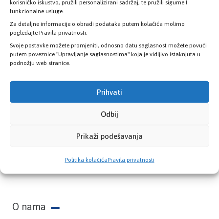
zdravstvene kartice
korisničko iskustvo, pružili personalizirani sadržaj, te pružili sigurne I
funkcionalne usluge.
Za detaljne informacije o obradi podataka putem kolačića molimo
PROVJERITE STATUS
pogledajte Pravila privatnosti.
Svoje postavke možete promjeniti, odnosno datu saglasnost možete povući
putem poveznice "Upravljanje saglasnostima" koja je vidljivo istaknjuta u
podnožju web stranice.
Prihvati
Odbij
Prikaži podešavanja
Zavod zdravstvenog osiguranja Kantona
Politika kolačića
Pravila privatnosti
Sarajevo
O nama