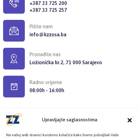
+387 33 725 200
+387 33 725 257
Pišite nam
info@kzzosa.ba
Pronađite nas
Ložionička br.2, 71 000 Sarajevo
Radno vrijeme
08:00h - 16:00h
Upravljajte saglasnostima
Provjerite status vaše elektronske
Na našoj web stranici koristimo kolačiće kako bismo poboljšali Vaše