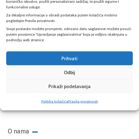
zdravstvene kartice
korisničko iskustvo, pružili personalizirani sadržaj, te pružili sigurne I
funkcionalne usluge.
Za detaljne informacije o obradi podataka putem kolačića molimo
PROVJERITE STATUS
pogledajte Pravila privatnosti.
Svoje postavke možete promjeniti, odnosno datu saglasnost možete povući
putem poveznice "Upravljanje saglasnostima" koja je vidljivo istaknjuta u
podnožju web stranice.
Prihvati
Odbij
Prikaži podešavanja
Zavod zdravstvenog osiguranja Kantona
Politika kolačića
Pravila privatnosti
Sarajevo
O nama