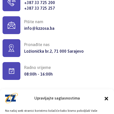
+387 33 725 200
+387 33 725 257
Pišite nam
info@kzzosa.ba
Pronađite nas
Ložionička br.2, 71 000 Sarajevo
Radno vrijeme
08:00h - 16:00h
Upravljajte saglasnostima
Provjerite status vaše elektronske
Na našoj web stranici koristimo kolačiće kako bismo poboljšali Vaše