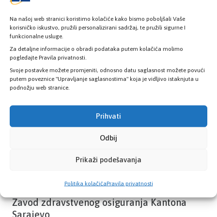
Na našoj web stranici koristimo kolačiće kako bismo poboljšali Vaše
korisničko iskustvo, pružili personalizirani sadržaj, te pružili sigurne I
funkcionalne usluge.
Provjerite status vaše elektronske
zdravstvene kartice
Za detaljne informacije o obradi podataka putem kolačića molimo
pogledajte Pravila privatnosti.
Svoje postavke možete promjeniti, odnosno datu saglasnost možete povući
putem poveznice "Upravljanje saglasnostima" koja je vidljivo istaknjuta u
PROVJERITE STATUS
podnožju web stranice.
Prihvati
Odbij
Prikaži podešavanja
Politika kolačića
Pravila privatnosti
Zavod zdravstvenog osiguranja Kantona
Sarajevo