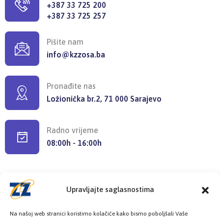
+387 33 725 200
+387 33 725 257
Pišite nam
info@kzzosa.ba
Pronađite nas
Ložionička br.2, 71 000 Sarajevo
Radno vrijeme
08:00h - 16:00h
Upravljajte saglasnostima
Provjerite status vaše elektronske
Na našoj web stranici koristimo kolačiće kako bismo poboljšali Vaše