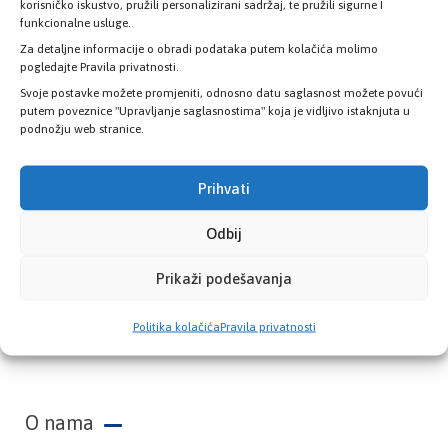
zdravstvene kartice
korisničko iskustvo, pružili personalizirani sadržaj, te pružili sigurne I
funkcionalne usluge.
Za detaljne informacije o obradi podataka putem kolačića molimo
PROVJERITE STATUS
pogledajte Pravila privatnosti.
Svoje postavke možete promjeniti, odnosno datu saglasnost možete povući
putem poveznice "Upravljanje saglasnostima" koja je vidljivo istaknjuta u
podnožju web stranice.
Prihvati
Odbij
Prikaži podešavanja
Zavod zdravstvenog osiguranja Kantona
Politika kolačića
Pravila privatnosti
Sarajevo
O nama