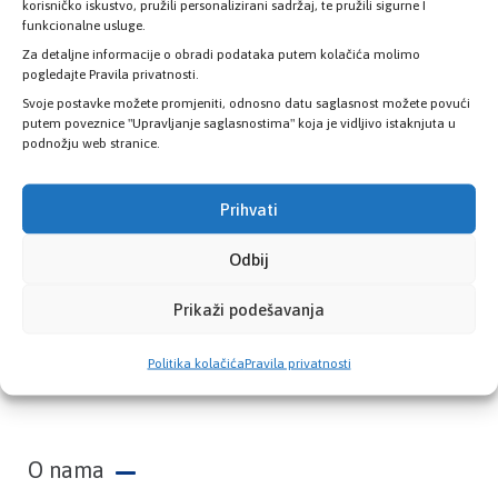
zdravstvene kartice
korisničko iskustvo, pružili personalizirani sadržaj, te pružili sigurne I
funkcionalne usluge.
Za detaljne informacije o obradi podataka putem kolačića molimo
PROVJERITE STATUS
pogledajte Pravila privatnosti.
Svoje postavke možete promjeniti, odnosno datu saglasnost možete povući
putem poveznice "Upravljanje saglasnostima" koja je vidljivo istaknjuta u
podnožju web stranice.
Prihvati
Odbij
Prikaži podešavanja
Zavod zdravstvenog osiguranja Kantona
Politika kolačića
Pravila privatnosti
Sarajevo
O nama