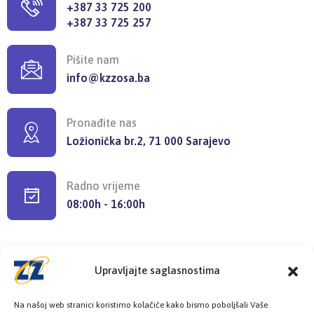
+387 33 725 200
+387 33 725 257
Pišite nam
info@kzzosa.ba
Pronađite nas
Ložionička br.2, 71 000 Sarajevo
Radno vrijeme
08:00h - 16:00h
Upravljajte saglasnostima
Provjerite status vaše elektronske
Na našoj web stranici koristimo kolačiće kako bismo poboljšali Vaše