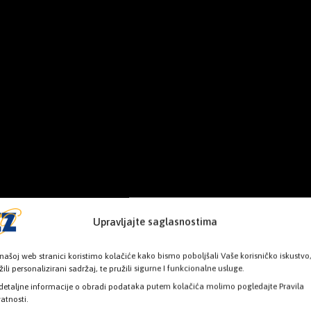
Upravljajte saglasnostima
našoj web stranici koristimo kolačiće kako bismo poboljšali Vaše korisničko iskustvo
žili personalizirani sadržaj, te pružili sigurne I funkcionalne usluge.
detaljne informacije o obradi podataka putem kolačića molimo pogledajte Pravila
vatnosti.