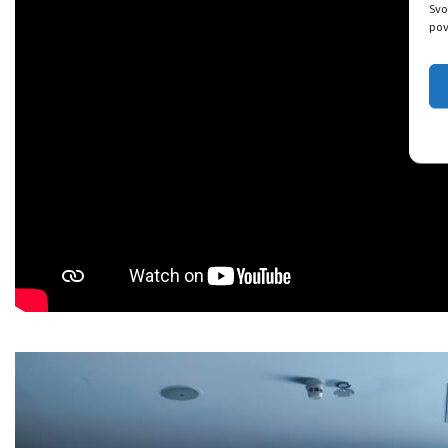
Svo
pov