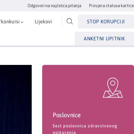
Odgovori na najčešća pitanja
Provjera statusa kartice
/konkursi
Lijekovi
STOP KORUPCIJI
ANKETNI UPITNIK
Poslovnice
Šest poslovnica zdravstvenog
osiguranja