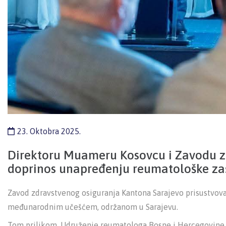
23. Oktobra 2025.
Direktoru Muameru Kosovcu i Zavodu z
doprinos unapređenju reumatološke zaš
Zavod zdravstvenog osiguranja Kantona Sarajevo prisustvov
međunarodnim učešćem, održanom u Sarajevu.
Tom prilikom, Udruženje reumatologa Bosne i Hercegovine, 