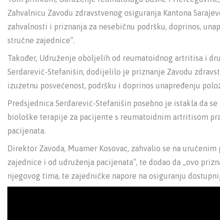
Zahvalnicu Zavodu zdravstvenog osiguranja Kantona Sarajev
zahvalnosti i priznanja za nesebičnu podršku, doprinos, unap
stručne zajednice“.
Također, Udruženje oboljelih od reumatoidnog artritisa i dr
Serdarević-Stefanišin, dodijelilo je priznanje Zavodu zdravs
izuzetnu posvećenost, podršku i doprinos unapređenju položaj
Predsjednica Serdarević-Stefanišin posebno je istakla da s
biološke terapije za pacijente s reumatoidnim artritisom p
pacijenata.
Direktor Zavoda, Muamer Kosovac, zahvalio se na uručenim pr
zajednice i od udruženja pacijenata“, te dodao da „ovo prizna
njegovog tima, te zajedničke napore na osiguranju dostupnij