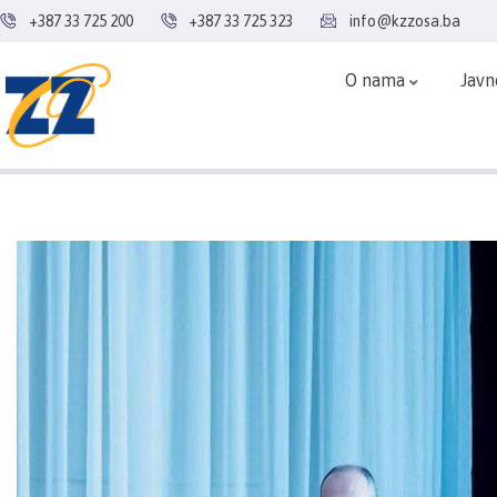
+387 33 725 200
+387 33 725 323
info@kzzosa.ba
O nama
Javn