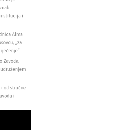
 znak
nstitucija i
ednica Alma
osovcu, „za
iječenje“.
o Zavoda,
 s udruženjem
 i od stručne
Zavoda i