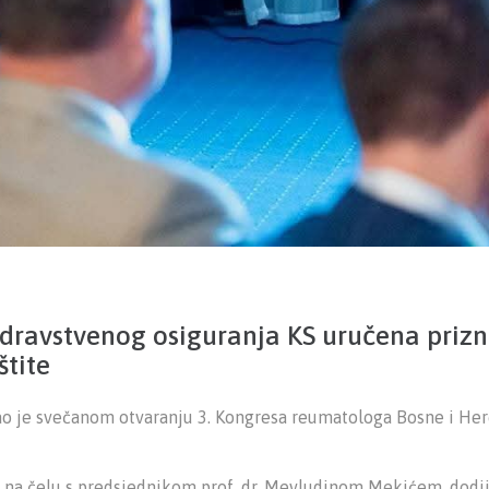
dravstvenog osiguranja KS uručena prizn
tite
ao je svečanom otvaranju 3. Kongresa reumatologa Bosne i He
na čelu s predsjednikom prof. dr. Mevludinom Mekićem, dodije