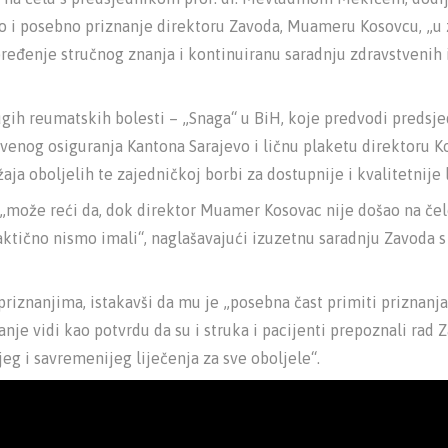
o i posebno priznanje direktoru Zavoda, Muameru Kosovcu, „u
ređenje stručnog znanja i kontinuiranu saradnju zdravstvenih i
ugih reumatskih bolesti – „Snaga“ u BiH, koje predvodi predsj
tvenog osiguranja Kantona Sarajevo i ličnu plaketu direktoru K
a oboljelih te zajedničkoj borbi za dostupnije i kvalitetnije l
e „može reći da, dok direktor Muamer Kosovac nije došao na čel
raktično nismo imali“, naglašavajući izuzetnu saradnju Zavoda
iznanjima, istakavši da mu je „posebna čast primiti priznanja
nje vidi kao potvrdu da su i struka i pacijenti prepoznali rad 
eg i savremenijeg liječenja za sve oboljele“.