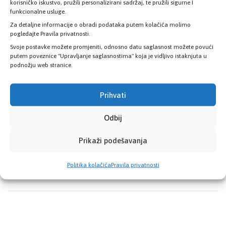
korisničko iskustvo, pružili personalizirani sadržaj, te pružili sigurne I
funkcionalne usluge.
Za detaljne informacije o obradi podataka putem kolačića molimo
pogledajte Pravila privatnosti.
Svoje postavke možete promjeniti, odnosno datu saglasnost možete povući
putem poveznice "Upravljanje saglasnostima" koja je vidljivo istaknjuta u
podnožju web stranice.
Prihvati
Odbij
Samit je okupio više od 3.500 učesnika uživo i više od
21.000 online, kroz 67 sesija i 380 govornika, od kojih je
Prikaži podešavanja
51% bilo žena, a 49% muškaraca, predstavljajući 140
zemalja.
Politika kolačića
Pravila privatnosti