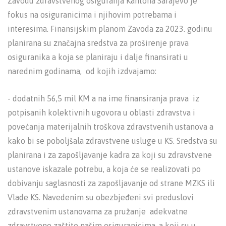
Zavodu zdravstvenog osiguranja Kantona Sarajevo je
fokus na osiguranicima i njihovim potrebama i
interesima. Finansijskim planom Zavoda za 2023. godinu
planirana su značajna sredstva za proširenje prava
osiguranika a koja se planiraju i dalje finansirati u
narednim godinama, od kojih izdvajamo:
- dodatnih 56,5 mil KM a na ime finansiranja prava iz
potpisanih kolektivnih ugovora u oblasti zdravstva i
povećanja materijalnih troškova zdravstvenih ustanova a
kako bi se poboljšala zdravstvene usluge u KS. Sredstva su
planirana i za zapošljavanje kadra za koji su zdravstvene
ustanove iskazale potrebu, a koja će se realizovati po
dobivanju saglasnosti za zapošljavanje od strane MZKS ili
Vlade KS. Navedenim su obezbjeđeni svi preduslovi
zdravstvenim ustanovama za pružanje adekvatne
zdravstvene zaštite našim osiguranicima, a koji su u