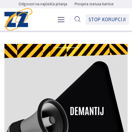
Odgovori na najčešća pitanja
Provjera statusa kartice
STOP KORUPCIJI