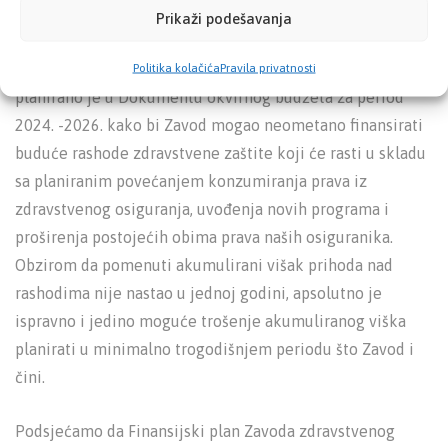
finansirana samo iz tekućih prihoda od doprinosa.
Prikaži podešavanja
Korištenja ostatka raspoloživog viška prihoda nad
Politika kolačića
Pravila privatnosti
rashodima za pokriće troškova zdravstvene zaštite
planirano je u Dokumentu okvirnog budžeta za period
2024. -2026. kako bi Zavod mogao neometano finansirati
buduće rashode zdravstvene zaštite koji će rasti u skladu
sa planiranim povećanjem konzumiranja prava iz
zdravstvenog osiguranja, uvođenja novih programa i
proširenja postojećih obima prava naših osiguranika.
Obzirom da pomenuti akumulirani višak prihoda nad
rashodima nije nastao u jednoj godini, apsolutno je
ispravno i jedino moguće trošenje akumuliranog viška
planirati u minimalno trogodišnjem periodu što Zavod i
čini.
Podsjećamo da Finansijski plan Zavoda zdravstvenog