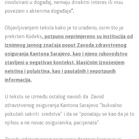
involvirani u događaj, nemaju direktni interes ili nisu
povezani s akterima događaja
”.
Objavljivanjem teksta kako je to urađeno, osim što je
prekršen Kodeks
, potpuno neprimjereno su institucija od
iznimnog javnog značaja poput Zavoda zdravstvenog
osiguranja Kantona Sarajevo, kao i njeno rukovodstvo
stavljeni u negativan kontekst, klasičnim iznošenjem
neistina i poluistina, kao i paušalnih i nepotpunih
informacija.
U tekstu se između ostalog navodi da Zavod
zdravstvenog osiguranja Kantona Sarajevo “bukvalno
pokušali sakriti sredstva” i da se “ponašaju se kao da je to
njihov, a ne novac osiguranika, pacijenata”.