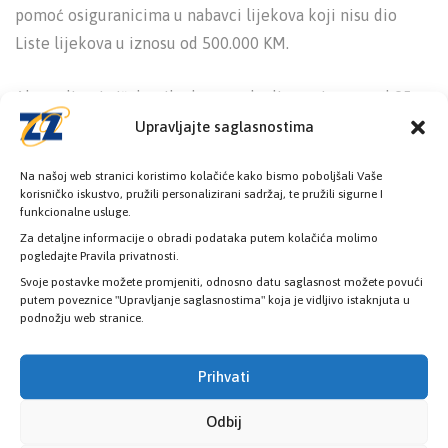
pomoć osiguranicima u nabavci lijekova koji nisu dio
Liste lijekova u iznosu od 500.000 KM.
Akumulirani višak prihoda na rashodima u iznosu od 95
miliona KM je rezultat višegodišnjeg kumuliranja suficita
Upravljajte saglasnostima
odnosno viška ostvarenih prihoda nad ostvarenim
Na našoj web stranici koristimo kolačiće kako bismo poboljšali Vaše
rashodima u periodu 2017.godina do danas, dakle u
korisničko iskustvo, pružili personalizirani sadržaj, te pružili sigurne I
periodu od 6 godina. Nije tačna tvrdnja da su ta sredstva
funkcionalne usluge.
oročena i da se ne koriste. Finansijskim planom Zavoda
Za detaljne informacije o obradi podataka putem kolačića molimo
pogledajte Pravila privatnosti.
zdravstvenog osiguranja KS za 2023. godinu je kao jedan
Svoje postavke možete promjeniti, odnosno datu saglasnost možete povući
od izvora finansiranja rashoda zdravstvene zaštite
putem poveznice "Upravljanje saglasnostima" koja je vidljivo istaknjuta u
podnožju web stranice.
planirano korištenje 20.900.000 KM iz pomenutog
akumuliranog viška prihoda nad rashodima iz prethodnih
Prihvati
godina kako bi se obezbjedila sredstava potrebna za
pomenuta povećanja prava kako zdravstvenih radnika
Odbij
tako i naših osiguranika a koja ne bi mogla biti