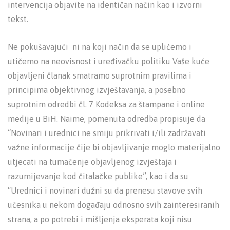
intervencija objavite na identičan način kao i izvorni
tekst.
Ne pokušavajući ni na koji način da se uplićemo i
utičemo na neovisnost i uređivačku politiku Vaše kuće
objavljeni članak smatramo suprotnim pravilima i
principima objektivnog izvještavanja, a posebno
suprotnim odredbi čl. 7 Kodeksa za štampane i online
medije u BiH. Naime, pomenuta odredba propisuje da
“Novinari i urednici ne smiju prikrivati i/ili zadržavati
važne informacije čije bi objavljivanje moglo materijalno
utjecati na tumačenje objavljenog izvještaja i
razumijevanje kod čitalačke publike”, kao i da su
“Urednici i novinari dužni su da prenesu stavove svih
učesnika u nekom događaju odnosno svih zainteresiranih
strana, a po potrebi i mišljenja eksperata koji nisu