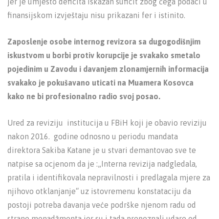
jer je umjesto deficita iskazan suficit zbog čega podaci u
finansijskom izvještaju nisu prikazani fer i istinito.
Zaposlenje osobe internog revizora sa dugogodišnjim
iskustvom u borbi protiv korupcije je svakako smetalo
pojedinim u Zavodu i davanjem zlonamjernih informacija
svakako je pokušavano uticati na Muamera Kosovca
kako ne bi profesionalno radio svoj posao.
Ured za reviziju institucija u FBiH koji je obavio reviziju
nakon 2016. godine odnosno u periodu mandata
direktora Sakiba Katane je u stvari demantovao sve te
natpise sa ocjenom da je :„Interna revizija nadgledala,
pratila i identifikovala nepravilnosti i predlagala mjere za
njihovo otklanjanje“ uz istovremenu konstataciju da
postoji potreba davanja veće podrške njenom radu od
strane menadžmenta jer su i tada prepoznali udare od