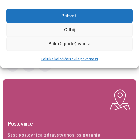
uprkos zlonamjernim natpisima koji pokušavaju urušiti
Prihvati
ugled Zavoda, radnika i menadžmenta.
Odbij
Prikaži podešavanja
Politika kolačića
Pravila privatnosti
Poslovnice
Šest poslovnica zdravstvenog osiguranja