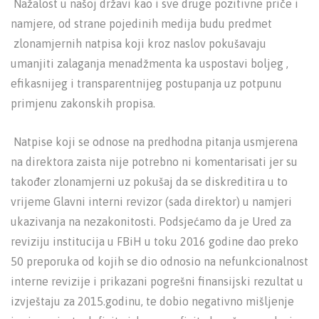
Nažalost u našoj državi kao i sve druge pozitivne priče i
namjere, od strane pojedinih medija budu predmet
zlonamjernih natpisa koji kroz naslov pokušavaju
umanjiti zalaganja menadžmenta ka uspostavi boljeg ,
efikasnijeg i transparentnijeg postupanja uz potpunu
primjenu zakonskih propisa.
Natpise koji se odnose na predhodna pitanja usmjerena
na direktora zaista nije potrebno ni komentarisati jer su
također zlonamjerni uz pokušaj da se diskreditira u to
vrijeme Glavni interni revizor (sada direktor) u namjeri
ukazivanja na nezakonitosti. Podsjećamo da je Ured za
reviziju institucija u FBiH u toku 2016 godine dao preko
50 preporuka od kojih se dio odnosio na nefunkcionalnost
interne revizije i prikazani pogrešni finansijski rezultat u
izvještaju za 2015.godinu, te dobio negativno mišljenje