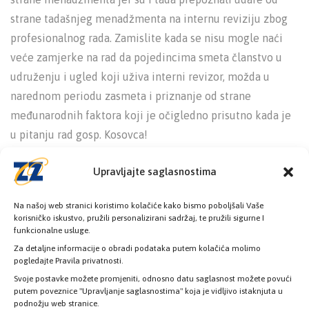
strane tadašnjeg menadžmenta na internu reviziju zbog
profesionalnog rada. Zamislite kada se nisu mogle naći
veće zamjerke na rad da pojedincima smeta članstvo u
udruženju i ugled koji uživa interni revizor, možda u
narednom periodu zasmeta i priznanje od strane
međunarodnih faktora koji je očigledno prisutno kada je
u pitanju rad gosp. Kosovca!
Upravljajte saglasnostima
Također je i inspekcija u više navrata potvrdila da je
procedura zaposlenja gosp. Kosovca do kraja ispravna i
Na našoj web stranici koristimo kolačiće kako bismo poboljšali Vaše
zakonita.
Kako je tada smetao pojedincima kojima nije
korisničko iskustvo, pružili personalizirani sadržaj, te pružili sigurne I
dozvoljavao da sa novcem građana raspolažu u
funkcionalne usluge.
Za detaljne informacije o obradi podataka putem kolačića molimo
vlastitom interesu tako smeta i sada.
pogledajte Pravila privatnosti.
Svoje postavke možete promjeniti, odnosno datu saglasnost možete povući
Zavod sa odgovornim menadžmentom će i dalje raditi
putem poveznice "Upravljanje saglasnostima" koja je vidljivo istaknjuta u
podnožju web stranice.
profesionalno i korektno u interesu osiguranika i Zavoda