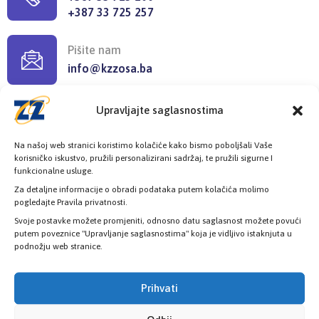
+387 33 725 257
Pišite nam
info@kzzosa.ba
Upravljajte saglasnostima
Pronađite nas
Ložionička br.2, 71 000 Sarajevo
Na našoj web stranici koristimo kolačiće kako bismo poboljšali Vaše
korisničko iskustvo, pružili personalizirani sadržaj, te pružili sigurne I
funkcionalne usluge.
Radno vrijeme
Za detaljne informacije o obradi podataka putem kolačića molimo
08:00h - 16:00h
pogledajte Pravila privatnosti.
Svoje postavke možete promjeniti, odnosno datu saglasnost možete povući
putem poveznice "Upravljanje saglasnostima" koja je vidljivo istaknjuta u
podnožju web stranice.
Prihvati
Provjerite status vaše elektronske
zdravstvene kartice