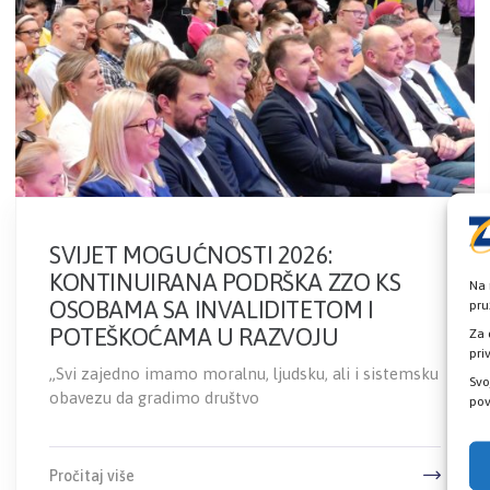
SVIJET MOGUĆNOSTI 2026:
KONTINUIRANA PODRŠKA ZZO KS
Na 
OSOBAMA SA INVALIDITETOM I
pru
POTEŠKOĆAMA U RAZVOJU
Za 
pri
„Svi zajedno imamo moralnu, ljudsku, ali i sistemsku
Svo
obavezu da gradimo društvo
pov
Pročitaj više