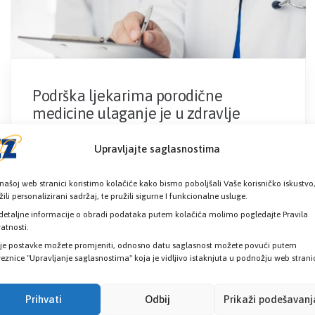
Podrška ljekarima porodične
medicine ulaganje je u zdravlje
cijelog društva
Upravljajte saglasnostima
19.maj obilježava se kao Svjetski dan ljekara
porodične medicine. Tim povodom upućujemo
našoj web stranici koristimo kolačiće kako bismo poboljšali Vaše korisničko iskustvo
žili personalizirani sadržaj, te pružili sigurne I funkcionalne usluge.
detaljne informacije o obradi podataka putem kolačića molimo pogledajte Pravila
Pročitaj više
vatnosti.
je postavke možete promjeniti, odnosno datu saglasnost možete povući putem
eznice "Upravljanje saglasnostima" koja je vidljivo istaknjuta u podnožju web strani
14
MAJ
Prihvati
Odbij
Prikaži podešavanj