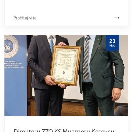
Pročitaj više
23
MAJ
Direktoru ZZO KS Muameru Kosovcu