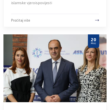
islamske vjeroispovijesti
Pročitaj više
20
MAJ