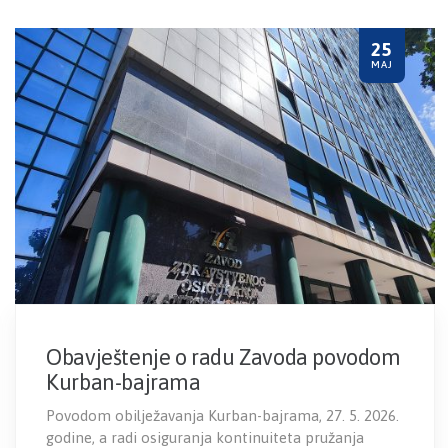
25
MAJ
Obavještenje o radu Zavoda povodom
Kurban-bajrama
Povodom obilježavanja Kurban-bajrama, 27. 5. 2026.
godine, a radi osiguranja kontinuiteta pružanja