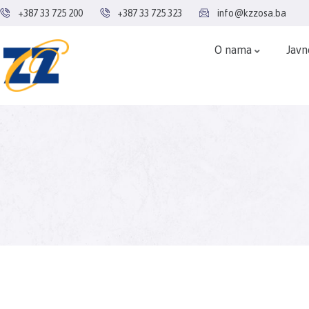
+387 33 725 200
+387 33 725 323
info@kzzosa.ba
O nama
Javn