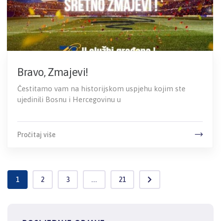
Bravo, Zmajevi!
Čestitamo vam na historijskom uspjehu kojim ste
ujedinili Bosnu i Hercegovinu u
Pročitaj više
1
2
3
...
21