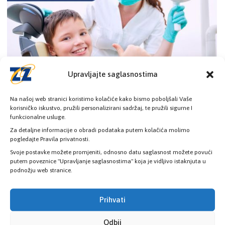
Upravljajte saglasnostima
Na našoj web stranici koristimo kolačiće kako bismo poboljšali Vaše
korisničko iskustvo, pružili personalizirani sadržaj, te pružili sigurne I
nKLIK: Medicinske informacije djece na
funkcionalne usluge.
telefonima roditelja
Za detaljne informacije o obradi podataka putem kolačića molimo
pogledajte Pravila privatnosti.
Digitalna usluga nKLIK omogućava roditeljima da
Svoje postavke možete promjeniti, odnosno datu saglasnost možete povući
medicinske informacije o svojoj djeci primaju
putem poveznice "Upravljanje saglasnostima" koja je vidljivo istaknjuta u
podnožju web stranice.
Pročitaj više
Prihvati
Odbij