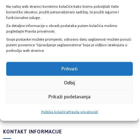
Na našoj web stranici koristimo kolačiće kako bismo poboljšali Vaše
korisničko iskustvo, pružili personalizirani sadržaj, te pružili sigurne I
funkcionalne usluge.
Za detaljne informacije o obradi podataka putem kolačića molimo
pogledajte Pravila privatnosti.
Svoje postavke možete promjeniti, odnosno datu saglasnost možete povući
putem poveznice "Upravljanje saglasnostima" koja je vidljivo istaknjuta u
podnožju web stranice.
Prihvati
Odbij
Poslovnice
Prikaži podešavanja
Šest poslovnica zdravstvenog osiguranja
Politika kolačića
Pravila privatnosti
KONTAKT INFORMACIJE