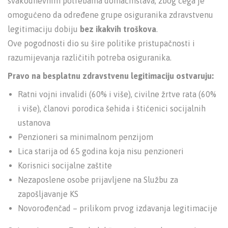
svakodnevnim potrebama domaćinstava, zbog čega je
omogućeno da određene grupe osiguranika zdravstvenu
legitimaciju dobiju
bez ikakvih troškova
.
Ove pogodnosti dio su šire politike pristupačnosti i
razumijevanja različitih potreba osiguranika.
Pravo na besplatnu zdravstvenu legitimaciju ostvaruju:
Ratni vojni invalidi (60% i više), civilne žrtve rata (60%
i više), članovi porodica šehida i štićenici socijalnih
ustanova
Penzioneri sa minimalnom penzijom
Lica starija od 65 godina koja nisu penzioneri
Korisnici socijalne zaštite
Nezaposlene osobe prijavljene na Službu za
zapošljavanje KS
Novorođenčad – prilikom prvog izdavanja legitimacije