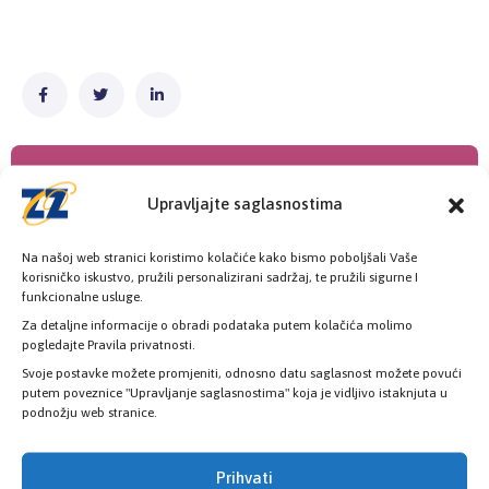
Upravljajte saglasnostima
Na našoj web stranici koristimo kolačiće kako bismo poboljšali Vaše
korisničko iskustvo, pružili personalizirani sadržaj, te pružili sigurne I
funkcionalne usluge.
Poslovnice
Za detaljne informacije o obradi podataka putem kolačića molimo
Šest poslovnica zdravstvenog osiguranja
pogledajte Pravila privatnosti.
Svoje postavke možete promjeniti, odnosno datu saglasnost možete povući
putem poveznice "Upravljanje saglasnostima" koja je vidljivo istaknjuta u
podnožju web stranice.
KONTAKT INFORMACIJE
Prihvati