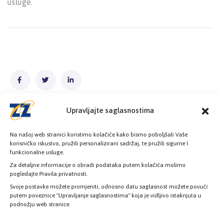
usluge.
Upravljajte saglasnostima
Na našoj web stranici koristimo kolačiće kako bismo poboljšali Vaše
korisničko iskustvo, pružili personalizirani sadržaj, te pružili sigurne I
funkcionalne usluge.
Za detaljne informacije o obradi podataka putem kolačića molimo
Poslovnice
pogledajte Pravila privatnosti.
Svoje postavke možete promjeniti, odnosno datu saglasnost možete povući
Šest poslovnica zdravstvenog osiguranja
putem poveznice "Upravljanje saglasnostima" koja je vidljivo istaknjuta u
podnožju web stranice.