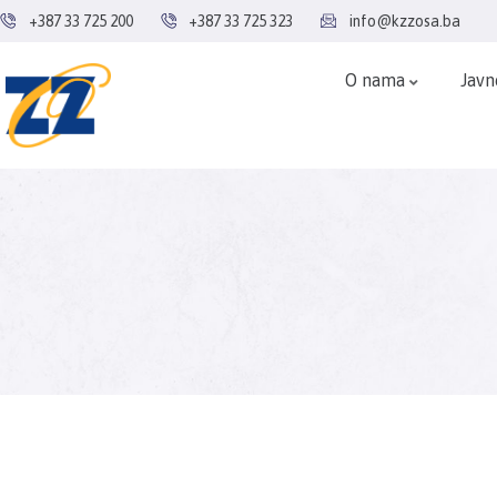
+387 33 725 200
+387 33 725 323
info@kzzosa.ba
O nama
Javn