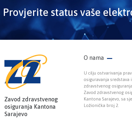
Provjerite status vaše elekt
O nama
U cilju ostvarivanja prav
osiguravanja sredstava
zdravstvenog osiguranj
Zavod zdravstvenog osi
Zavod zdravstvenog
Kantona Sarajevo, sa sj
Ložionička broj 2.
osiguranja Kantona
Sarajevo