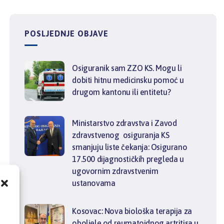
POSLJEDNJE OBJAVE
Osiguranik sam ZZO KS. Mogu li
dobiti hitnu medicinsku pomoć u
drugom kantonu ili entitetu?
Ministarstvo zdravstva i Zavod
zdravstvenog osiguranja KS
smanjuju liste čekanja: Osigurano
17.500 dijagnostičkih pregleda u
ugovornim zdravstvenim
ustanovama
,
Kosovac: Nova biološka terapija za
oboljele od reumatoidnog artritisa u