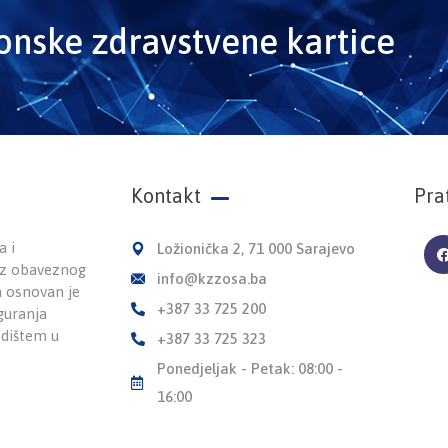
ronske zdravstvene kartice
Kontakt
Pra
a i
Ložionička 2, 71 000 Sarajevo
 iz obaveznog
info@kzzosa.ba
a osnovan je
+387 33 725 200
guranja
edištem u
+387 33 725 323
Ponedjeljak - Petak: 08:00 -
16:00