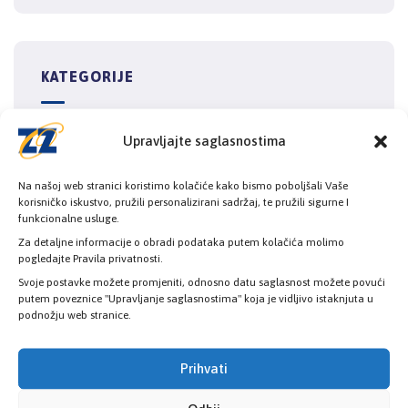
KATEGORIJE
Upravljajte saglasnostima
Novosti
Na našoj web stranici koristimo kolačiće kako bismo poboljšali Vaše
korisničko iskustvo, pružili personalizirani sadržaj, te pružili sigurne I
funkcionalne usluge.
Za detaljne informacije o obradi podataka putem kolačića molimo
pogledajte Pravila privatnosti.
Svoje postavke možete promjeniti, odnosno datu saglasnost možete povući
putem poveznice "Upravljanje saglasnostima" koja je vidljivo istaknjuta u
podnožju web stranice.
Prihvati
Provjerite status vaše elektronske
zdravstvene kartice