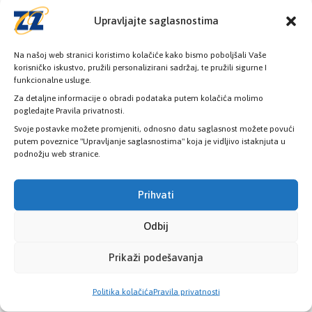
liste čekanja: Osigurano 17.500
Upravljajte saglasnostima
dijagnostičkih pregleda u ugovornim
zdravstvenim ustanovama
Na našoj web stranici koristimo kolačiće kako bismo poboljšali Vaše
korisničko iskustvo, pružili personalizirani sadržaj, te pružili sigurne I
funkcionalne usluge.
Kosovac: Nova biološka terapija za
oboljele od reumatoidnog artritisa u
Za detaljne informacije o obradi podataka putem kolačića molimo
pogledajte Pravila privatnosti.
Kantonu Sarajevo
Svoje postavke možete promjeniti, odnosno datu saglasnost možete povući
putem poveznice "Upravljanje saglasnostima" koja je vidljivo istaknjuta u
podnožju web stranice.
Prihvati
KATEGORIJE
Odbij
Novosti
Prikaži podešavanja
Politika kolačića
Pravila privatnosti