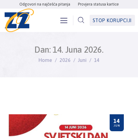
Odgovori na najčešća pitanja
Provjera statusa kartice
STOP KORUPCIJI
Dan:
14. Juna 2026.
Home
2026
Juni
14
14
JUN