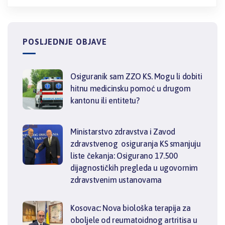
POSLJEDNJE OBJAVE
Osiguranik sam ZZO KS. Mogu li dobiti
hitnu medicinsku pomoć u drugom
kantonu ili entitetu?
Ministarstvo zdravstva i Zavod
zdravstvenog osiguranja KS smanjuju
liste čekanja: Osigurano 17.500
dijagnostičkih pregleda u ugovornim
zdravstvenim ustanovama
Kosovac: Nova biološka terapija za
oboljele od reumatoidnog artritisa u