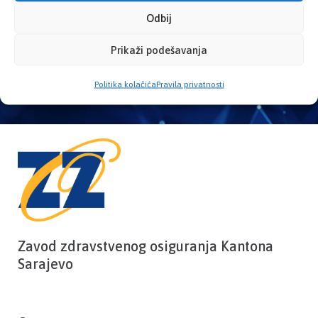
Provjerite status vaše elektronske
Odbij
zdravstvene kartice
Prikaži podešavanja
PROVJERITE STATUS
Politika kolačića
Pravila privatnosti
Zavod zdravstvenog osiguranja Kantona
Sarajevo