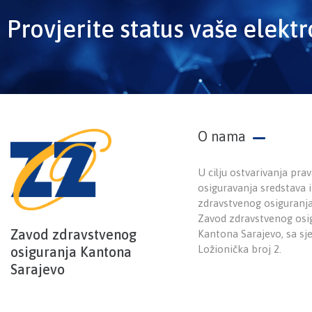
Provjerite status vaše elekt
O nama
U cilju ostvarivanja prav
osiguravanja sredstava
zdravstvenog osiguranj
Zavod zdravstvenog osi
Zavod zdravstvenog
Kantona Sarajevo, sa sj
Ložionička broj 2.
osiguranja Kantona
Sarajevo