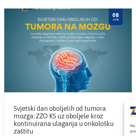
08
JUN
Svjetski dan oboljelih od tumora
mozga: ZZO KS uz oboljele kroz
kontinuirana ulaganja u onkološku
Na 
zaštitu
pru