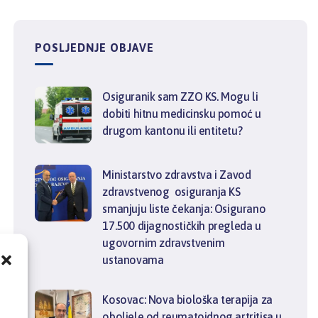
POSLJEDNJE OBJAVE
Osiguranik sam ZZO KS. Mogu li
dobiti hitnu medicinsku pomoć u
drugom kantonu ili entitetu?
Ministarstvo zdravstva i Zavod
zdravstvenog osiguranja KS
smanjuju liste čekanja: Osigurano
17.500 dijagnostičkih pregleda u
ugovornim zdravstvenim
ustanovama
,
Kosovac: Nova biološka terapija za
oboljele od reumatoidnog artritisa u