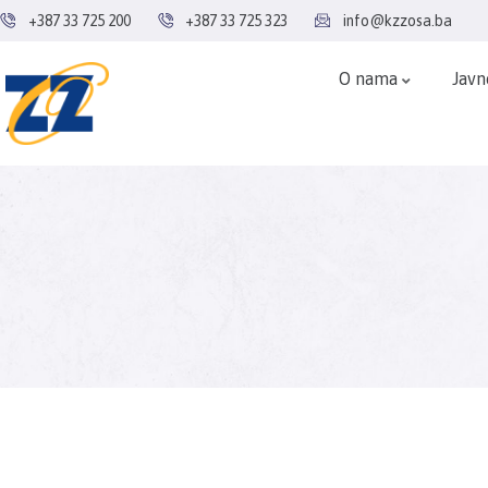
+387 33 725 200
+387 33 725 323
info@kzzosa.ba
O nama
Javn