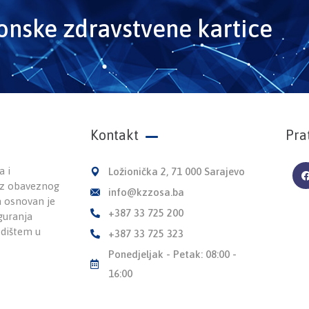
ronske zdravstvene kartice
Kontakt
Pra
a i
Ložionička 2, 71 000 Sarajevo
 iz obaveznog
info@kzzosa.ba
a osnovan je
+387 33 725 200
guranja
edištem u
+387 33 725 323
Ponedjeljak - Petak: 08:00 -
16:00