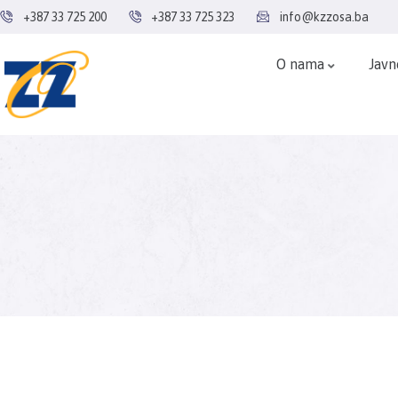
+387 33 725 200
+387 33 725 323
info@kzzosa.ba
O nama
Javn