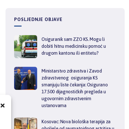
POSLJEDNJE OBJAVE
Osiguranik sam ZZO KS. Mogu li
dobiti hitnu medicinsku pomoć u
drugom kantonu ili entitetu?
Ministarstvo zdravstva i Zavod
zdravstvenog osiguranja KS
smanjuju liste čekanja: Osigurano
17.500 dijagnostičkih pregleda u
ugovornim zdravstvenim
ustanovama
,
Kosovac: Nova biološka terapija za
oboljele od reumatoidnog artritisa u