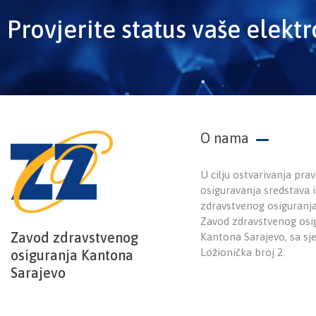
Provjerite status vaše elekt
O nama
U cilju ostvarivanja prav
osiguravanja sredstava
zdravstvenog osiguranj
Zavod zdravstvenog osi
Zavod zdravstvenog
Kantona Sarajevo, sa sj
Ložionička broj 2.
osiguranja Kantona
Sarajevo